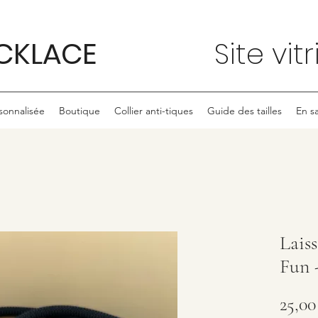
CKLACE
Site vit
onnalisée
Boutique
Collier anti-tiques
Guide des tailles
En sa
Lais
Fun 
25,00