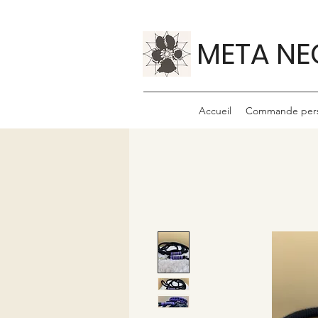
META NE
Accueil
Commande pers