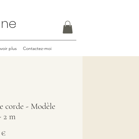
rine
voir plus
Contactez-moi
se corde - Modèle
- 2 m
Prix
 €