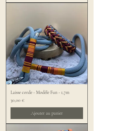
Laisse corde - Modèle Fun - 1,7m
Prix
30,00 €
Ajouter au panier