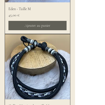
Eden - Taille M
Prix
45,00 €
Ajouter au panier