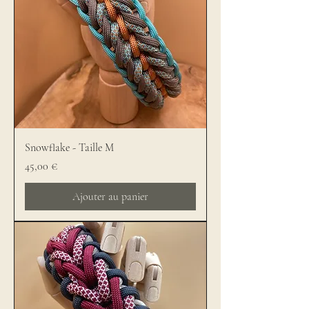
Snowflake - Taille M
Prix
45,00 €
Ajouter au panier