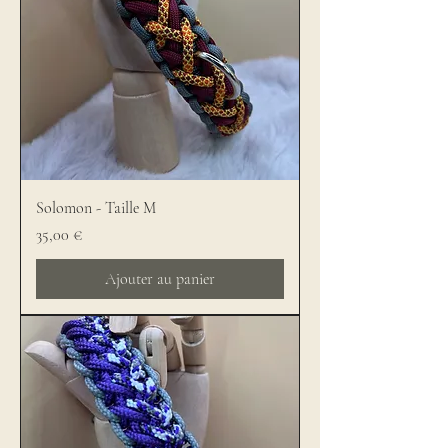
Solomon - Taille M
Prix
35,00 €
Ajouter au panier