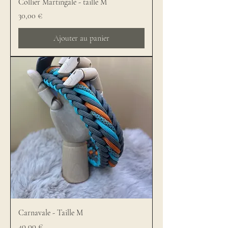
Collier Martingale - taille M
Prix
30,00 €
Ajouter au panier
Carnavale - Taille M
Prix
40,00 €