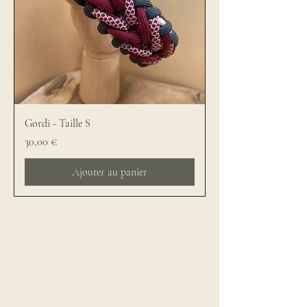
Gordi - Taille S
Prix
30,00 €
Ajouter au panier