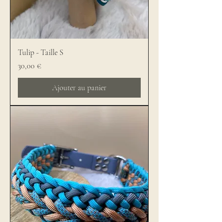
Tulip - Taille S
Prix
30,00 €
Ajouter au panier