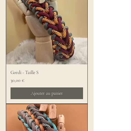
Gordi - Taille S
Prix
30,00 €
Ajouter au panier