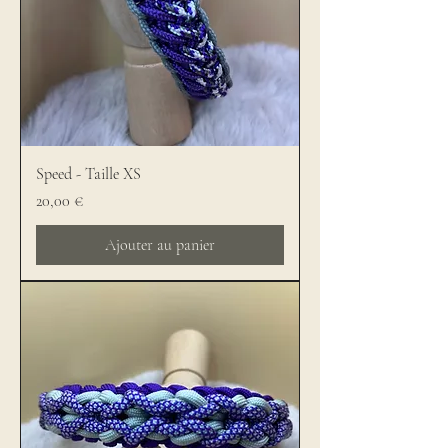
Speed - Taille XS
Prix
20,00 €
Ajouter au panier