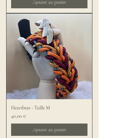
Ajouter au panier
Heartbeat - Taille M
Prix
40,00 €
Ajouter au panier