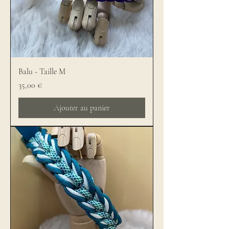
Balu - Taille M
Prix
35,00 €
Ajouter au panier