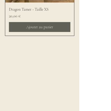
Dragon Tamer - Taille XS
Prix
20,00 €
Ajouter au panier