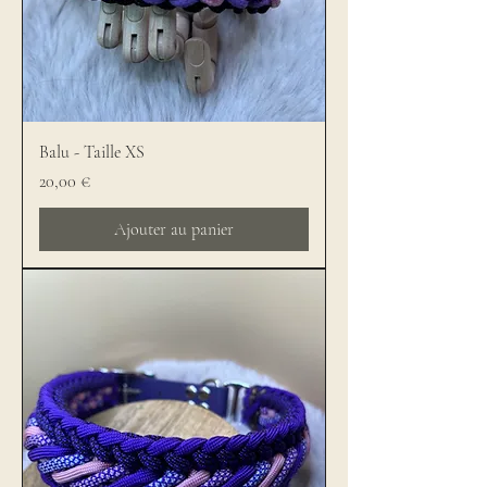
Balu - Taille XS
Prix
20,00 €
Ajouter au panier