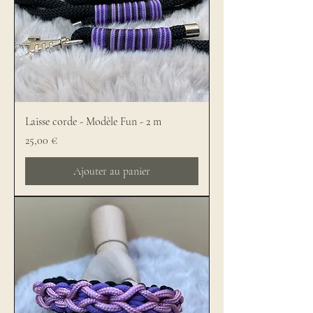
Laisse corde - Modèle Fun - 2 m
Prix
25,00 €
Ajouter au panier