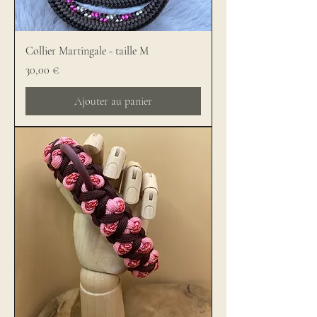
Collier Martingale - taille M
Prix
30,00 €
Ajouter au panier