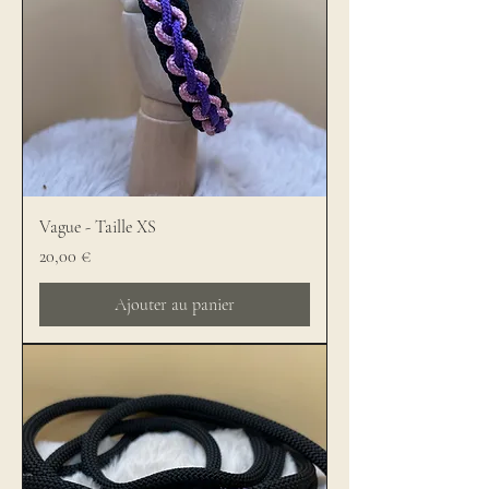
Vague - Taille XS
Prix
20,00 €
Ajouter au panier