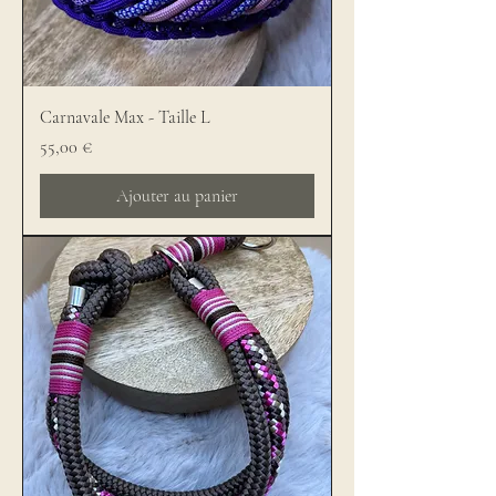
Carnavale Max - Taille L
Prix
55,00 €
Ajouter au panier