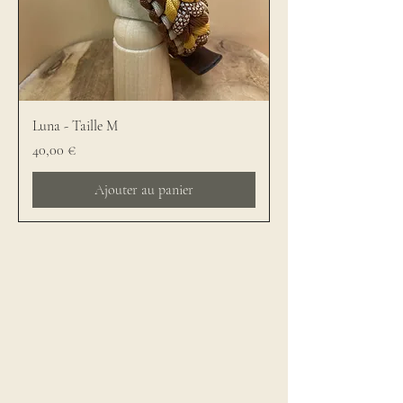
Luna - Taille M
Prix
40,00 €
Ajouter au panier