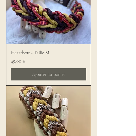
Heartbeat - Taille M
Prix
45,00 €
Ajouter au panier