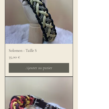
Solomon - Taille S
Prix
35,00 €
Ajouter au panier