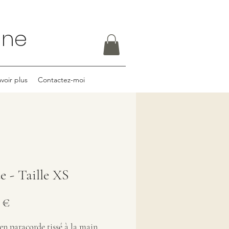
rine
voir plus
Contactez-moi
e - Taille XS
Prix
 €
 en paracorde tissé à la main