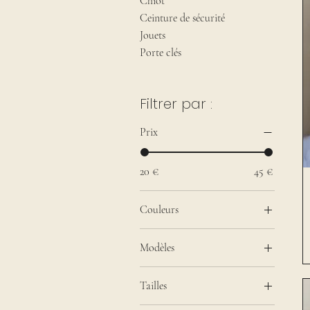
Chiot
Ceinture de sécurité
Jouets
Porte clés
Filtrer par :
Prix
20 €
45 €
Couleurs
Bordeau
Modèles
Gris
Balu
Jaune
Tailles
Dragon Tamer
Maron