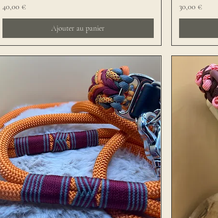
Prix
Prix
40,00 €
30,00 €
Ajouter au panier