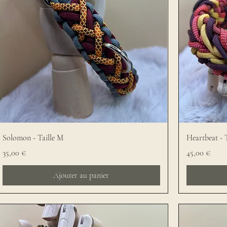
Solomon - Taille M
Heartbeat - 
Prix
Prix
35,00 €
45,00 €
Ajouter au panier