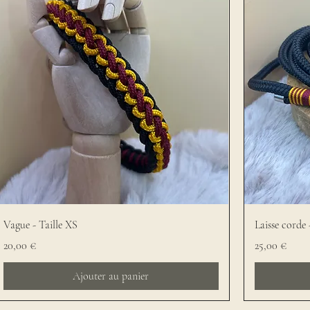
Vague - Taille XS
Laisse corde
Prix
Prix
20,00 €
25,00 €
Ajouter au panier