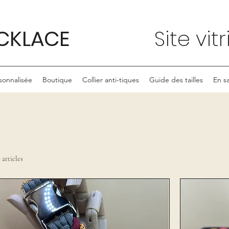
CKLACE
Site vit
onnalisée
Boutique
Collier anti-tiques
Guide des tailles
En sa
 articles