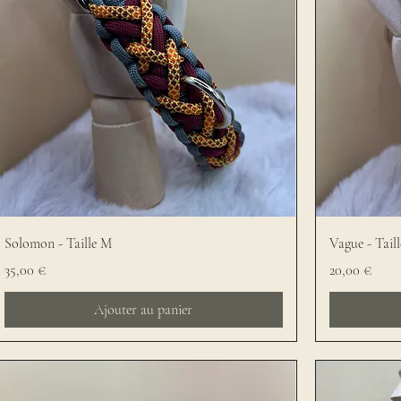
Solomon - Taille M
Vague - Tail
Prix
Prix
35,00 €
20,00 €
Ajouter au panier