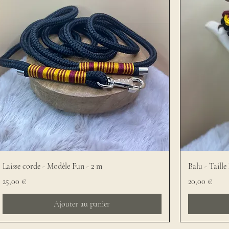
Laisse corde - Modèle Fun - 2 m
Balu - Taille
Prix
Prix
25,00 €
20,00 €
Ajouter au panier