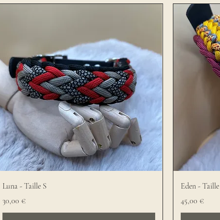
Luna - Taille S
Eden - Taill
Prix
Prix
30,00 €
45,00 €