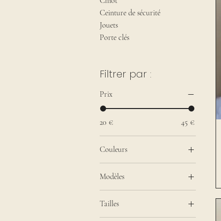
Chiot
Ceinture de sécurité
Jouets
Porte clés
Filtrer par :
Prix
20 €
45 €
Couleurs
Bordeau
Modèles
Gris
Balu
Jaune
Tailles
Eden
Noir