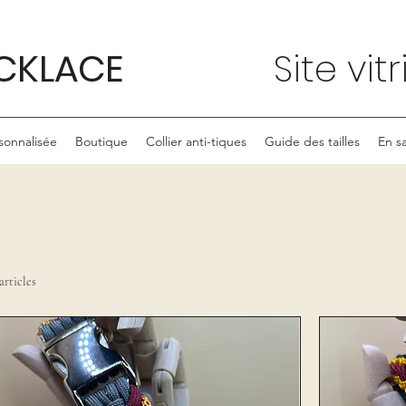
CKLACE
Site vit
onnalisée
Boutique
Collier anti-tiques
Guide des tailles
En sa
articles